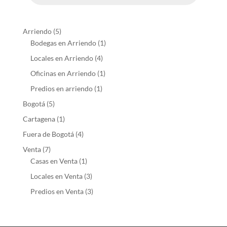
5
Arriendo
5
products
1
Bodegas en Arriendo
1
product
4
Locales en Arriendo
4
products
1
Oficinas en Arriendo
1
product
1
Predios en arriendo
1
product
5
Bogotá
5
products
1
Cartagena
1
product
4
Fuera de Bogotá
4
products
7
Venta
7
products
1
Casas en Venta
1
product
3
Locales en Venta
3
products
3
Predios en Venta
3
products